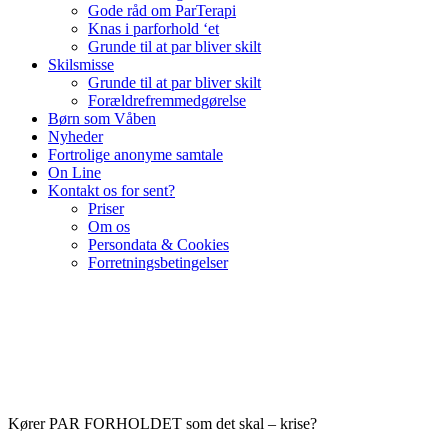
Gode råd om ParTerapi
Knas i parforhold ‘et
Grunde til at par bliver skilt
Skilsmisse
Grunde til at par bliver skilt
Forældrefremmedgørelse
Børn som Våben
Nyheder
Fortrolige anonyme samtale
On Line
Kontakt os for sent?
Priser
Om os
Persondata & Cookies
Forretningsbetingelser
Kører PAR FORHOLDET som det skal – krise?