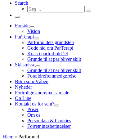
Search
Søg
Søg
…
Menu
Forside
Vision
ParTerapi
Parforholdets grundsten
Gode råd om ParTerapi
Knas i parforhold ‘et
Grunde til at par bliver skilt
Skilsmisse
Grunde til at par bliver skilt
Forældrefremmedgørelse
Børn som Våben
Nyheder
Fortrolige anonyme samtale
On Line
Kontakt os for sent?
Priser
Om os
Persondata & Cookies
Forretningsbetingelser
Hjem
»
Parforhold