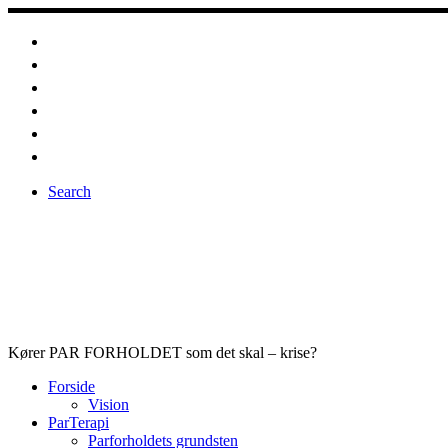
Fortsæt
til
indhold
Search
Kører PAR FORHOLDET som det skal – krise?
Forside
Vision
ParTerapi
Parforholdets grundsten