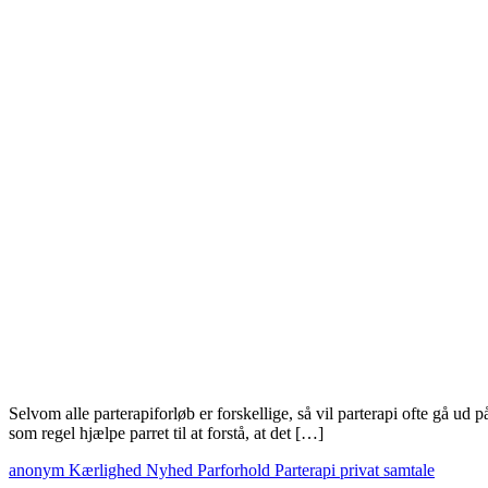
Selvom alle parterapiforløb er forskellige, så vil parterapi ofte gå ud
som regel hjælpe parret til at forstå, at det […]
anonym
Kærlighed
Nyhed
Parforhold
Parterapi
privat
samtale