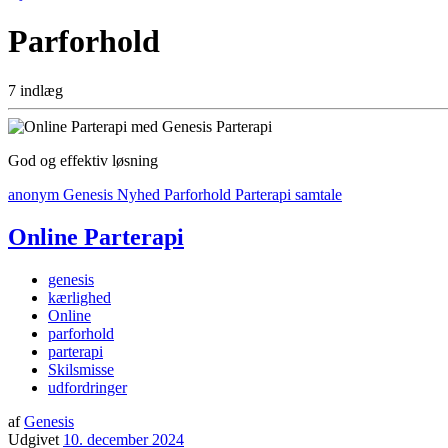
Parforhold
7 indlæg
God og effektiv løsning
anonym
Genesis
Nyhed
Parforhold
Parterapi
samtale
Online Parterapi
genesis
kærlighed
Online
parforhold
parterapi
Skilsmisse
udfordringer
af
Genesis
Udgivet
10. december 2024